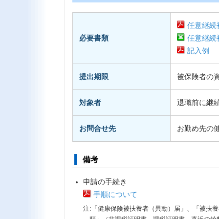
任意継続
必要書類
任意継続
記入例
提出期限
被保険者の資
対象者
退職前に継
お問合せ先
お勤め先の健保
備考
申請の手続き
手順について
注:「健康保険被扶養者（異動）届」、「被扶