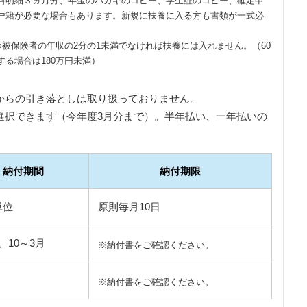
料明細３ヵ月分、年金のハガキのコピー、学生証のコピー、確定申
戸籍が必要な場合もあります。新規に扶養に入る方も書類が一式必
つ被保険者の年収の2分の1未満でなければ扶養には入れません。（60
る場合は180万円未満）
からの引き落としは取り扱っておりません。
選択できます（今年度3月分まで）。半年払い、一年払いの
納付期間
納付期限
単位
原則毎月10日
、10～3月
※納付書をご確認ください。
※納付書をご確認ください。